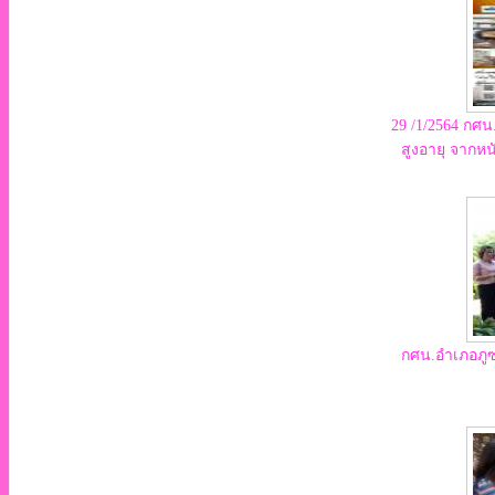
29 /1/2564 กศน
สูงอายุ จากห
กศน.อำเภอภูซ