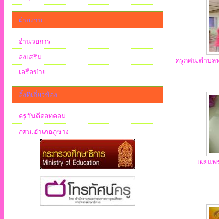
ฝ่ายงาน
อำนวยการ
ส่งเสริม
ครูกศน.ตำบลท
เครือข่าย
ลิ้งที่เกี่ยวข้อง
ครูวันดีดอทคอม
กศน.อำเภอภูซาง
เผยแพร่