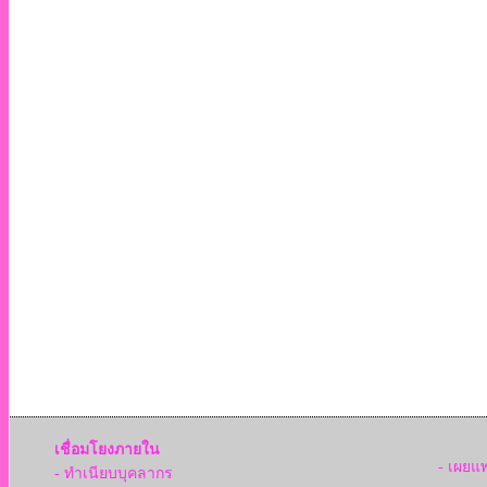
เชื่อมโยงภายใน
- เผยแ
- ทำเนียบบุคลากร