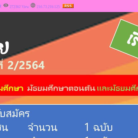
่
272362 View
216.73.216.125