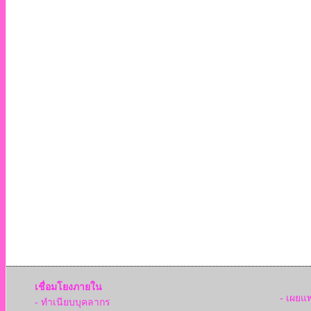
เชื่อมโยงภายใน
- เผยแ
- ทำเนียบบุคลากร